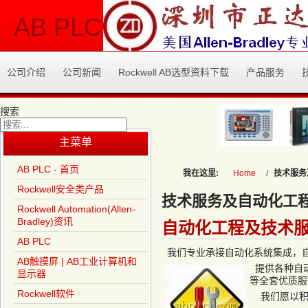
AB PLC
公司介绍
公司新闻
Rockwell AB选型资料下载
产品服务
搜索
Type 2 or more characters
主菜单
for results.
AB PLC - 首页
我在这里:
Home
技术服务
Rockwell安全类产品
技术服务及自动化工
Rockwell Automation(Allen-
Bradley)资讯
自动化工程及技术
AB PLC
我们专业承接自动化系统集成，
AB触摸屏 | AB工业计算机和
提供各种自
显示器
等全套优质服
Rockwell软件
我们愿以积